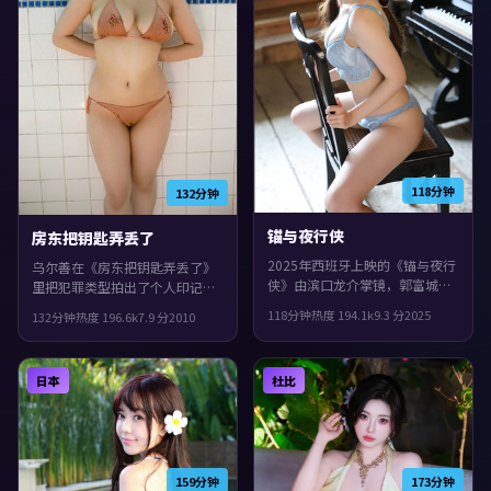
118分钟
132分钟
锚与夜行侠
房东把钥匙弄丢了
2025年西班牙上映的《锚与夜行
乌尔善在《房东把钥匙弄丢了》
侠》由滨口龙介掌镜，郭富城、
里把犯罪类型拍出了个人印记：
杨紫琼、段奕宏共同演绎。类型
故事发生在美国，2010年与观众
118分钟
热度
194.1
k
9.3
分
2025
132分钟
热度
196.6
k
7.9
分
2010
上偏动作，节奏前半段克制蓄
见面。主演包括蒂尔达·斯文
力，后半段集中爆发，整体完成
顿、任素汐、易烊千玺。镜头语
度较高，适合喜欢细腻叙事与人
言偏写实，细节里埋着伏笔，整
日本
杜比
物刻画的观众。
体完成度较高，适合喜欢细腻叙
事与人物刻画的观众。
159分钟
173分钟