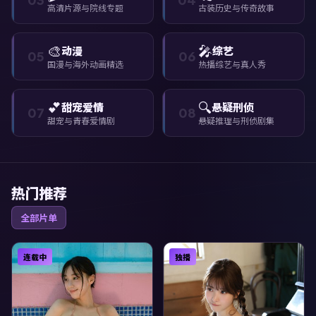
高清片源与院线专题
古装历史与传奇故事
🎨
🎤
动漫
综艺
05
06
国漫与海外动画精选
热播综艺与真人秀
💕
🔍
甜宠爱情
悬疑刑侦
07
08
甜宠与青春爱情剧
悬疑推理与刑侦剧集
热门推荐
全部片单
连载中
独播