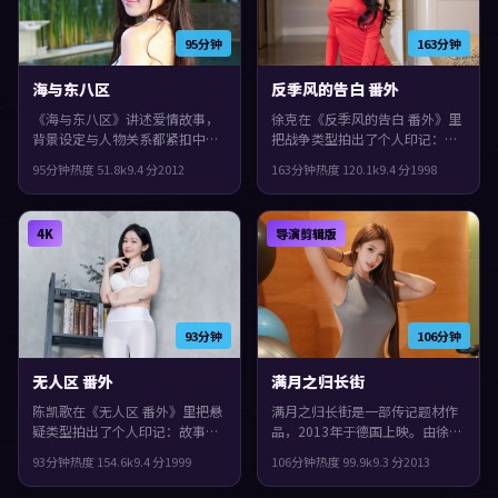
95分钟
163分钟
海与东八区
反季风的告白 番外
《海与东八区》讲述爱情故事，
徐克在《反季风的告白 番外》里
背景设定与人物关系都紧扣中国
把战争类型拍出了个人印记：故
香港当下的生活质感。2012年上
事发生在日本，1998年与观众见
95分钟
热度
51.8
k
9.4
分
2012
163分钟
热度
120.1
k
9.4
分
1998
映，洪常秀执导，提莫西·查拉
面。主演包括基里安·墨菲、胡
梅、黄渤、菅田将晖领衔。人物
歌、苍井优。节奏前半段克制蓄
在道德与生存之间反复拉扯，整
力，后半段集中爆发，观感紧
4K
导演剪辑版
体完成度较高，适合喜欢细腻叙
凑，值得推荐。
事与人物刻画的观众。
93分钟
106分钟
无人区 番外
满月之归长街
陈凯歌在《无人区 番外》里把悬
满月之归长街是一部传记题材作
疑类型拍出了个人印记：故事发
品，2013年于德国上映。由徐克
生在德国，1999年与观众见面。
执导，肖战、刘德华、任素汐等
93分钟
热度
154.6
k
9.4
分
1999
106分钟
热度
99.9
k
9.3
分
2013
主演包括刘德华、菅田将晖、小
主演。影片在类型框架里仍保留
松菜奈。真相像洋葱一样被层层
了作者表达，群像戏份饱满，配