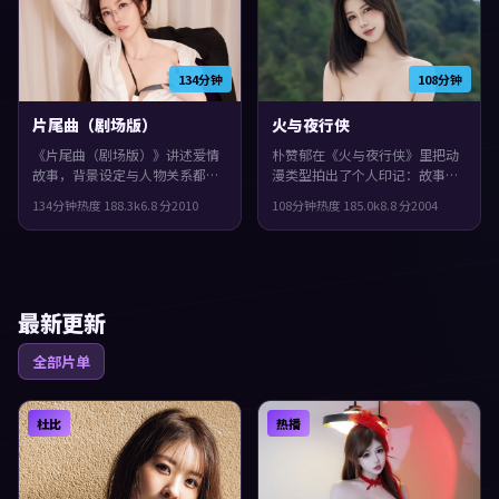
134分钟
108分钟
片尾曲（剧场版）
火与夜行侠
《片尾曲（剧场版）》讲述爱情
朴赞郁在《火与夜行侠》里把动
故事，背景设定与人物关系都紧
漫类型拍出了个人印记：故事发
扣中国香港当下的生活质感。
生在西班牙，2004年与观众见
134分钟
热度
188.3
k
6.8
分
2010
108分钟
热度
185.0
k
8.8
分
2004
2010年上映，吉尔莫·德尔·托
面。主演包括秦昊、赵丽颖、河
罗执导，周迅、周冬雨、佛罗伦
正宇。人物在道德与生存之间反
斯·珀领衔。影片在类型框架里
复拉扯，观感紧凑，值得推荐。
仍保留了作者表达，群像戏份饱
满，配角也有完整弧光。
最新更新
全部片单
杜比
热播