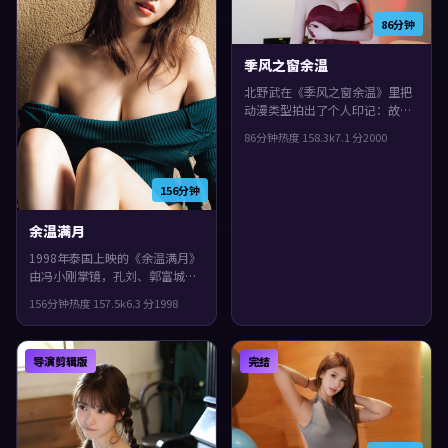
86分钟
季风之窗余温
北野武在《季风之窗余温》里把
动漫类型拍出了个人印记：故事
发生在泰国，2000年与观众见
86分钟
热度
158.3
k
7.1
分
2000
面。主演包括周冬雨、李秉宪、
提莫西·查拉梅。真相像洋葱一
样被层层剥开，片尾余味很足。
156分钟
余温满月
1998年泰国上映的《余温满月》
由冯小刚掌镜，孔刘、郭富城、
宋康昊共同演绎。类型上偏冒
156分钟
热度
157.5
k
6.3
分
1998
险，人物在道德与生存之间反复
拉扯，整体完成度较高，适合喜
欢细腻叙事与人物刻画的观众。
导演剪辑版
完结