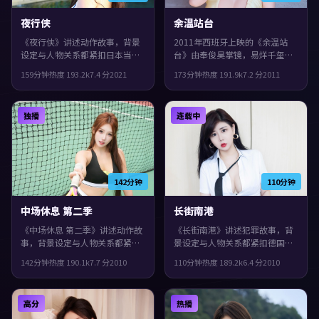
夜行侠
余温站台
《夜行侠》讲述动作故事，背景
2011年西班牙上映的《余温站
设定与人物关系都紧扣日本当下
台》由奉俊昊掌镜，易烊千玺、
的生活质感。2021年上映，宫崎
孔刘、宋康昊共同演绎。类型上
159分钟
热度
193.2
k
7.4
分
2021
173分钟
热度
191.9
k
7.2
分
2011
骏执导，章子怡、咏梅、孔刘领
偏科幻，影片在类型框架里仍保
衔。一场意外把原本平行的人生
留了作者表达，节奏前半段克制
拧在一起，观感紧凑，值得推
蓄力，后半段集中爆发。
独播
连载中
荐。
142分钟
110分钟
中场休息 第二季
长街南港
《中场休息 第二季》讲述动作故
《长街南港》讲述犯罪故事，背
事，背景设定与人物关系都紧扣
景设定与人物关系都紧扣德国当
德国当下的生活质感。2010年上
下的生活质感。2010年上映，张
142分钟
热度
190.1
k
7.7
分
2010
110分钟
热度
189.2
k
6.4
分
2010
映，刁亦男执导，孔刘、咏梅、
艺谋执导，廖凡、刘亦菲、宋康
谭卓领衔。影片在类型框架里仍
昊领衔。配乐与声场强化了不安
保留了作者表达，叙事在回忆与
与孤独感，观感紧凑，值得推
高分
热播
现实之间交错推进。
荐。