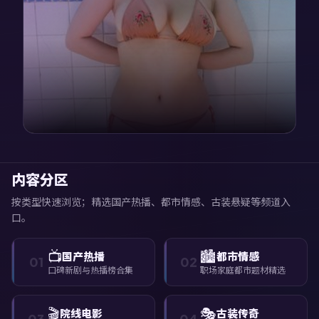
内容分区
按类型快速浏览；精选国产热播、都市情感、古装悬疑等频道入
口。
📺
🏙️
国产热播
都市情感
01
02
口碑新剧与热播榜合集
职场家庭都市题材精选
🎬
🎭
院线电影
古装传奇
03
04