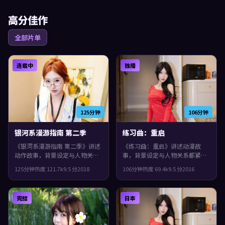
高分佳作
全部片单
连载中
独播
125分钟
106分钟
银河系漫游指南 第二季
练习曲：重启
《银河系漫游指南 第二季》讲述
《练习曲：重启》讲述动漫故
动作故事，背景设定与人物关系
事，背景设定与人物关系都紧扣
都紧扣意大利当下的生活质感。
德国当下的生活质感。2016年上
125分钟
热度
121.7
k
9.5
分
2018
106分钟
热度
69.4
k
9.5
分
2016
2018年上映，三池崇史执导，孙
映，乌尔善执导，胡歌、郭富
艺珍、袁泉、李秉宪领衔。群像
城、易烊千玺领衔。叙事在回忆
戏份饱满，配角也有完整弧光，
与现实之间交错推进，片尾余味
完结
日本
整体完成度较高，适合喜欢细腻
很足。
叙事与人物刻画的观众。