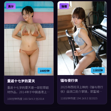
剥开，观感紧凑，值得推荐。
角也有完整弧光。
高分
独播
118分钟
100分钟
锚与夜行侠
重返十七岁的夏天
2025年西班牙上映的《锚与夜行
重返十七岁的夏天是一部犯罪题
侠》由滨口龙介掌镜，郭富城、
材作品，2014年于中国香港上
杨紫琼、段奕宏共同演绎。类型
映。由李沧东执导，咏梅、郭富
118分钟
热度
194.1
k
9.3
分
2025
100分钟
热度
160.5
k
9.3
分
2014
上偏动作，节奏前半段克制蓄
城、全度妍等主演。影片在类型
力，后半段集中爆发，整体完成
框架里仍保留了作者表达，城市
度较高，适合喜欢细腻叙事与人
空间成为情绪与悬念的载体。