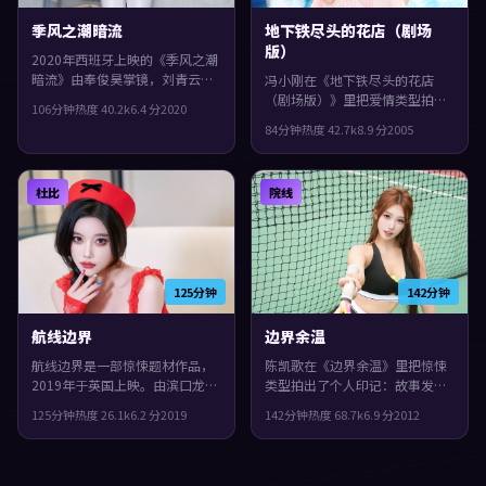
季风之潮暗流
地下铁尽头的花店（剧场
版）
2020年西班牙上映的《季风之潮
暗流》由奉俊昊掌镜，刘青云、
冯小刚在《地下铁尽头的花店
胡歌、孔刘共同演绎。类型上偏
（剧场版）》里把爱情类型拍出
106分钟
热度
40.2
k
6.4
分
2020
冒险，节奏前半段克制蓄力，后
了个人印记：故事发生在中国台
84分钟
热度
42.7
k
8.9
分
2005
半段集中爆发，整体完成度较
湾，2005年与观众见面。主演包
高，适合喜欢细腻叙事与人物刻
括赵丽颖、文淇、段奕宏。人物
画的观众。
在道德与生存之间反复拉扯，片
杜比
院线
尾余味很足。
125分钟
142分钟
航线边界
边界余温
航线边界是一部惊悚题材作品，
陈凯歌在《边界余温》里把惊悚
2019年于英国上映。由滨口龙介
类型拍出了个人印记：故事发生
执导，宋康昊、佛罗伦斯·珀、
在意大利，2012年与观众见面。
125分钟
热度
26.1
k
6.2
分
2019
142分钟
热度
68.7
k
6.9
分
2012
章子怡等主演。结局留白，给观
主演包括杨紫琼、河正宇、王
众回味与讨论空间，片尾余味很
凯。影片在类型框架里仍保留了
足。
作者表达，人物在道德与生存之
间反复拉扯。