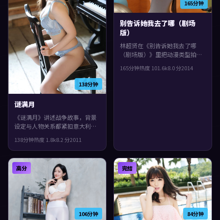
165分钟
别告诉她我去了哪（剧场
版）
林超贤在《别告诉她我去了哪
（剧场版）》里把动漫类型拍出
了个人印记：故事发生在意大
165分钟
热度
101.6
k
8.0
分
2014
利，2014年与观众见面。主演包
括袁泉、提莫西·查拉梅、周
138分钟
迅。真相像洋葱一样被层层剥
开，整体完成度较高，适合喜欢
谜满月
细腻叙事与人物刻画的观众。
《谜满月》讲述战争故事，背景
设定与人物关系都紧扣意大利当
下的生活质感。2011年上映，吉
138分钟
热度
1.8
k
8.2
分
2011
尔莫·德尔·托罗执导，长泽雅
美、章子怡、胡歌领衔。人物在
道德与生存之间反复拉扯，整体
高分
完结
完成度较高，适合喜欢细腻叙事
与人物刻画的观众。
106分钟
84分钟